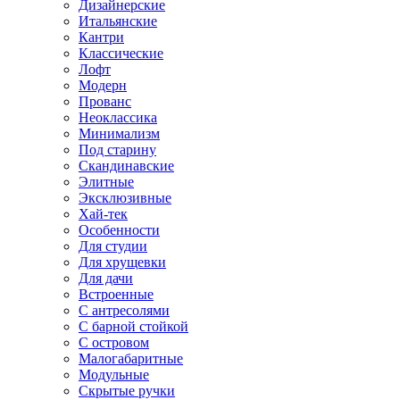
Дизайнерские
Итальянские
Кантри
Классические
Лофт
Модерн
Прованс
Неоклассика
Минимализм
Под старину
Скандинавские
Элитные
Эксклюзивные
Хай-тек
Особенности
Для студии
Для хрущевки
Для дачи
Встроенные
С антресолями
С барной стойкой
С островом
Малогабаритные
Модульные
Скрытые ручки