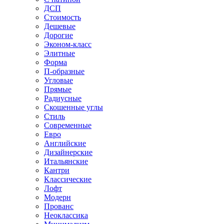
ДСП
Стоимость
Дешевые
Дорогие
Эконом-класс
Элитные
Форма
П-образные
Угловые
Прямые
Радиусные
Скошенные углы
Стиль
Современные
Евро
Английские
Дизайнерские
Итальянские
Кантри
Классические
Лофт
Модерн
Прованс
Неоклассика