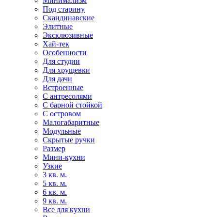
Минимализм
Под старину
Скандинавские
Элитные
Эксклюзивные
Хай-тек
Особенности
Для студии
Для хрущевки
Для дачи
Встроенные
С антресолями
С барной стойкой
С островом
Малогабаритные
Модульные
Скрытые ручки
Размер
Мини-кухни
Узкие
3 кв. м.
5 кв. м.
6 кв. м.
9 кв. м.
Все для кухни