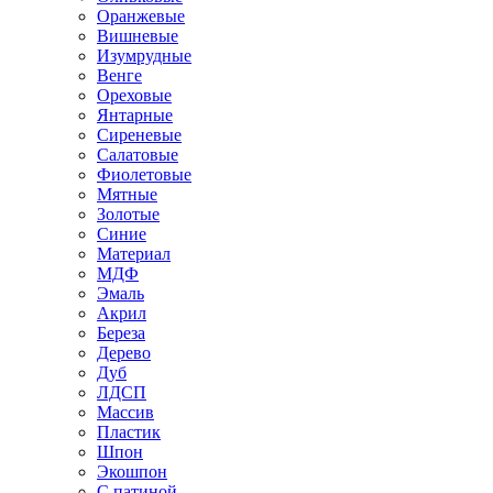
Оранжевые
Вишневые
Изумрудные
Венге
Ореховые
Янтарные
Сиреневые
Салатовые
Фиолетовые
Мятные
Золотые
Синие
Материал
МДФ
Эмаль
Акрил
Береза
Дерево
Дуб
ЛДСП
Массив
Пластик
Шпон
Экошпон
С патиной