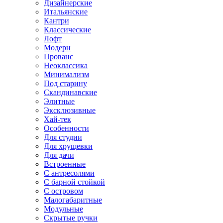
Дизайнерские
Итальянские
Кантри
Классические
Лофт
Модерн
Прованс
Неоклассика
Минимализм
Под старину
Скандинавские
Элитные
Эксклюзивные
Хай-тек
Особенности
Для студии
Для хрущевки
Для дачи
Встроенные
С антресолями
С барной стойкой
С островом
Малогабаритные
Модульные
Скрытые ручки