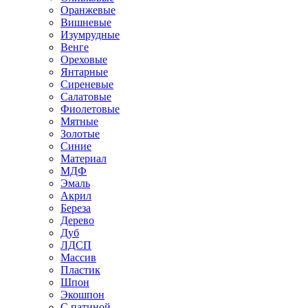
Оранжевые
Вишневые
Изумрудные
Венге
Ореховые
Янтарные
Сиреневые
Салатовые
Фиолетовые
Мятные
Золотые
Синие
Материал
МДФ
Эмаль
Акрил
Береза
Дерево
Дуб
ЛДСП
Массив
Пластик
Шпон
Экошпон
С патиной