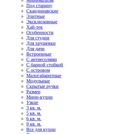
Минимализм
Под старину
Скандинавские
Элитные
Эксклюзивные
Хай-тек
Особенности
Для студии
Для хрущевки
Для дачи
Встроенные
С антресолями
С барной стойкой
С островом
Малогабаритные
Модульные
Скрытые ручки
Размер
Мини-кухни
Узкие
3 кв. м.
5 кв. м.
6 кв. м.
9 кв. м.
Все для кухни