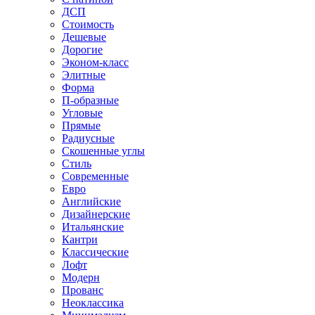
ДСП
Стоимость
Дешевые
Дорогие
Эконом-класс
Элитные
Форма
П-образные
Угловые
Прямые
Радиусные
Скошенные углы
Стиль
Современные
Евро
Английские
Дизайнерские
Итальянские
Кантри
Классические
Лофт
Модерн
Прованс
Неоклассика