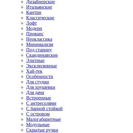
Дизайнерские
Итальянские
Кантри
Классические
Лофт
Модерн
Прованс
Неоклассика
Минимализм
Под старину
Скандинавские
Элитные
Эксклюзивные
Хай-тек
Особенности
Для студии
Для хрущевки
Для дачи
Встроенные
С антресолями
С барной стойкой
С островом
Малогабаритные
Модульные
Скрытые ручки