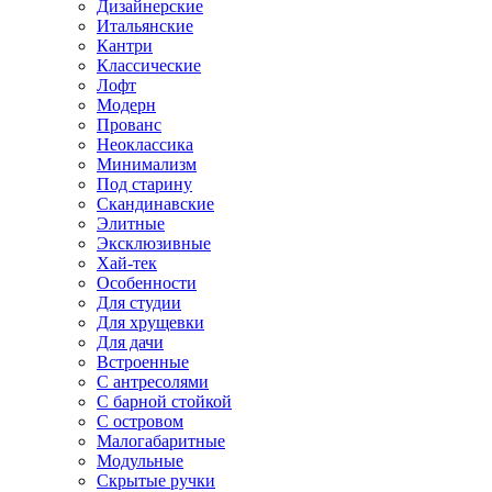
Дизайнерские
Итальянские
Кантри
Классические
Лофт
Модерн
Прованс
Неоклассика
Минимализм
Под старину
Скандинавские
Элитные
Эксклюзивные
Хай-тек
Особенности
Для студии
Для хрущевки
Для дачи
Встроенные
С антресолями
С барной стойкой
С островом
Малогабаритные
Модульные
Скрытые ручки