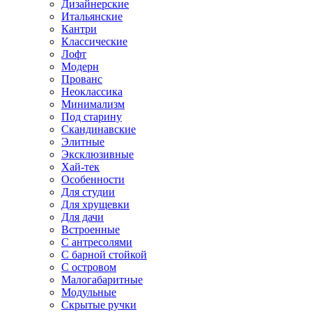
Дизайнерские
Итальянские
Кантри
Классические
Лофт
Модерн
Прованс
Неоклассика
Минимализм
Под старину
Скандинавские
Элитные
Эксклюзивные
Хай-тек
Особенности
Для студии
Для хрущевки
Для дачи
Встроенные
С антресолями
С барной стойкой
С островом
Малогабаритные
Модульные
Скрытые ручки