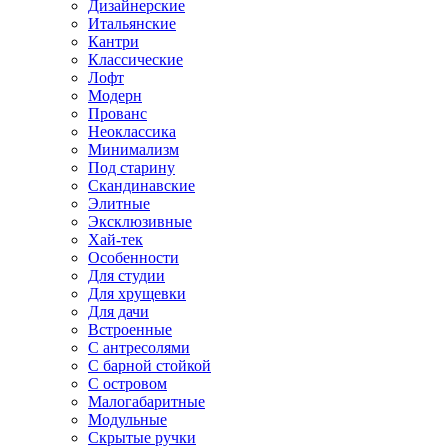
Дизайнерские
Итальянские
Кантри
Классические
Лофт
Модерн
Прованс
Неоклассика
Минимализм
Под старину
Скандинавские
Элитные
Эксклюзивные
Хай-тек
Особенности
Для студии
Для хрущевки
Для дачи
Встроенные
С антресолями
С барной стойкой
С островом
Малогабаритные
Модульные
Скрытые ручки