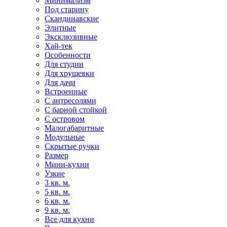
Минимализм
Под старину
Скандинавские
Элитные
Эксклюзивные
Хай-тек
Особенности
Для студии
Для хрущевки
Для дачи
Встроенные
С антресолями
С барной стойкой
С островом
Малогабаритные
Модульные
Скрытые ручки
Размер
Мини-кухни
Узкие
3 кв. м.
5 кв. м.
6 кв. м.
9 кв. м.
Все для кухни