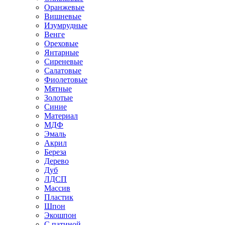
Оранжевые
Вишневые
Изумрудные
Венге
Ореховые
Янтарные
Сиреневые
Салатовые
Фиолетовые
Мятные
Золотые
Синие
Материал
МДФ
Эмаль
Акрил
Береза
Дерево
Дуб
ЛДСП
Массив
Пластик
Шпон
Экошпон
С патиной