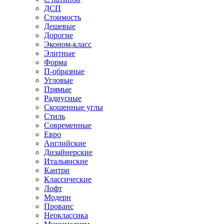
ДСП
Стоимость
Дешевые
Дорогие
Эконом-класс
Элитные
Форма
П-образные
Угловые
Прямые
Радиусные
Скошенные углы
Стиль
Современные
Евро
Английские
Дизайнерские
Итальянские
Кантри
Классические
Лофт
Модерн
Прованс
Неоклассика