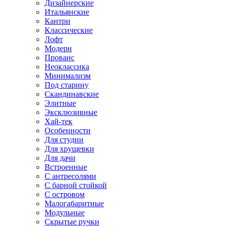
Дизайнерские
Итальянские
Кантри
Классические
Лофт
Модерн
Прованс
Неоклассика
Минимализм
Под старину
Скандинавские
Элитные
Эксклюзивные
Хай-тек
Особенности
Для студии
Для хрущевки
Для дачи
Встроенные
С антресолями
С барной стойкой
С островом
Малогабаритные
Модульные
Скрытые ручки