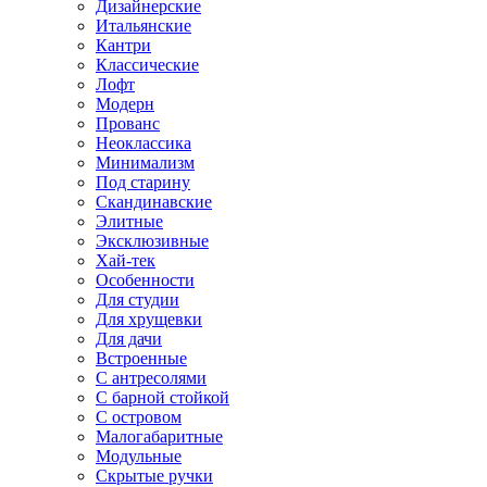
Дизайнерские
Итальянские
Кантри
Классические
Лофт
Модерн
Прованс
Неоклассика
Минимализм
Под старину
Скандинавские
Элитные
Эксклюзивные
Хай-тек
Особенности
Для студии
Для хрущевки
Для дачи
Встроенные
С антресолями
С барной стойкой
С островом
Малогабаритные
Модульные
Скрытые ручки