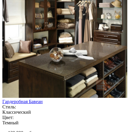
Гардеробная Бавеан
Стиль:
Классический
Цвет:
Темный