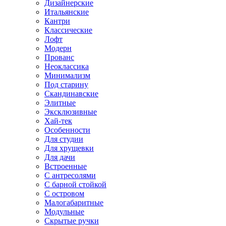
Дизайнерские
Итальянские
Кантри
Классические
Лофт
Модерн
Прованс
Неоклассика
Минимализм
Под старину
Скандинавские
Элитные
Эксклюзивные
Хай-тек
Особенности
Для студии
Для хрущевки
Для дачи
Встроенные
С антресолями
С барной стойкой
С островом
Малогабаритные
Модульные
Скрытые ручки