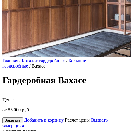
Главная
/
Каталог гардеробных
/
Большие
гардеробные
/ Вахасе
Гардеробная Вахасе
Цена:
от 85 000
руб.
Добавить в корзину
Расчет цены
Вызвать
Заказать
замерщика