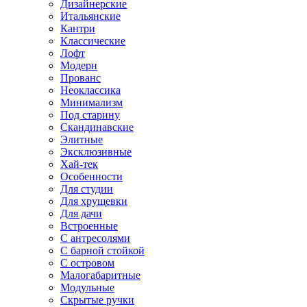
Дизайнерские
Итальянские
Кантри
Классические
Лофт
Модерн
Прованс
Неоклассика
Минимализм
Под старину
Скандинавские
Элитные
Эксклюзивные
Хай-тек
Особенности
Для студии
Для хрущевки
Для дачи
Встроенные
С антресолями
С барной стойкой
С островом
Малогабаритные
Модульные
Скрытые ручки