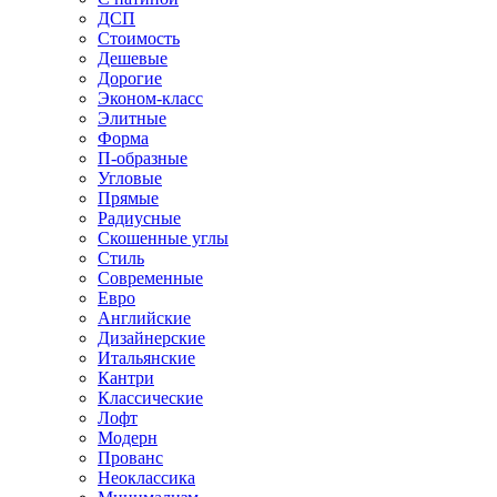
ДСП
Стоимость
Дешевые
Дорогие
Эконом-класс
Элитные
Форма
П-образные
Угловые
Прямые
Радиусные
Скошенные углы
Стиль
Современные
Евро
Английские
Дизайнерские
Итальянские
Кантри
Классические
Лофт
Модерн
Прованс
Неоклассика