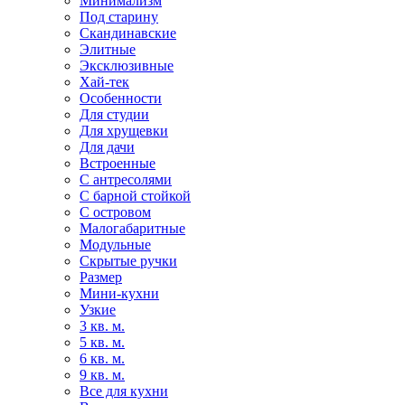
Минимализм
Под старину
Скандинавские
Элитные
Эксклюзивные
Хай-тек
Особенности
Для студии
Для хрущевки
Для дачи
Встроенные
С антресолями
С барной стойкой
С островом
Малогабаритные
Модульные
Скрытые ручки
Размер
Мини-кухни
Узкие
3 кв. м.
5 кв. м.
6 кв. м.
9 кв. м.
Все для кухни