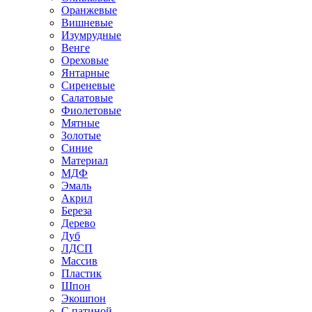
Оранжевые
Вишневые
Изумрудные
Венге
Ореховые
Янтарные
Сиреневые
Салатовые
Фиолетовые
Мятные
Золотые
Синие
Материал
МДФ
Эмаль
Акрил
Береза
Дерево
Дуб
ЛДСП
Массив
Пластик
Шпон
Экошпон
С патиной