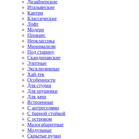
Дизайнерские
Итальянские
Кантри
Классические
Лофт
Модерн
Прованс
Неоклассика
Минимализм
Под старину
Скандинавские
Элитные
Эксклюзивные
Хай-тек
Особенности
Для студии
Для хрущевки
Для дачи
Встроенные
С антресолями
С барной стойкой
С островом
Малогабаритные
Модульные
Скрытые ручки