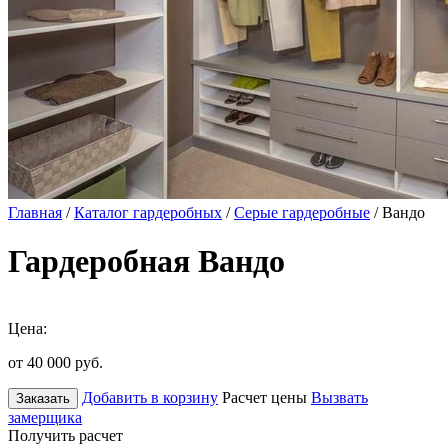
Главная
/
Каталог гардеробных
/
Серые гардеробные
/ Вандо
Гардеробная Вандо
Цена:
от 40 000
руб.
Добавить в корзину
Расчет цены
Вызвать
Заказать
замерщика
Получить расчет