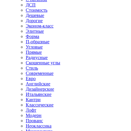
ДСП
Стоимость
Дешевые
Дорогие
Эконом-класс
Элитные
Форма
П-образные
Угловые
Прямые
Радиусные
Скошенные углы
Стиль
Современные
Евро
Английские
Дизайнерские
Итальянские
Кантри
Классические
Лофт
Модерн
Прованс
Неоклассика