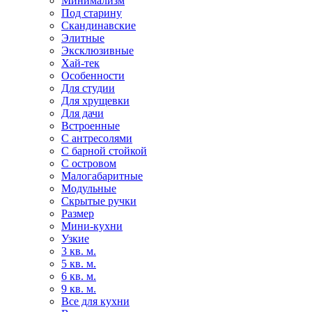
Минимализм
Под старину
Скандинавские
Элитные
Эксклюзивные
Хай-тек
Особенности
Для студии
Для хрущевки
Для дачи
Встроенные
С антресолями
С барной стойкой
С островом
Малогабаритные
Модульные
Скрытые ручки
Размер
Мини-кухни
Узкие
3 кв. м.
5 кв. м.
6 кв. м.
9 кв. м.
Все для кухни