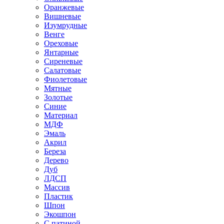
Оранжевые
Вишневые
Изумрудные
Венге
Ореховые
Янтарные
Сиреневые
Салатовые
Фиолетовые
Мятные
Золотые
Синие
Материал
МДФ
Эмаль
Акрил
Береза
Дерево
Дуб
ЛДСП
Массив
Пластик
Шпон
Экошпон
С патиной