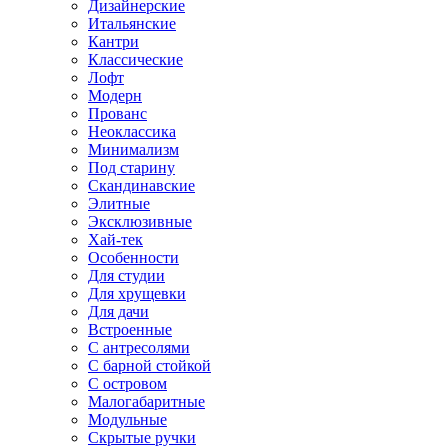
Дизайнерские
Итальянские
Кантри
Классические
Лофт
Модерн
Прованс
Неоклассика
Минимализм
Под старину
Скандинавские
Элитные
Эксклюзивные
Хай-тек
Особенности
Для студии
Для хрущевки
Для дачи
Встроенные
С антресолями
С барной стойкой
С островом
Малогабаритные
Модульные
Скрытые ручки