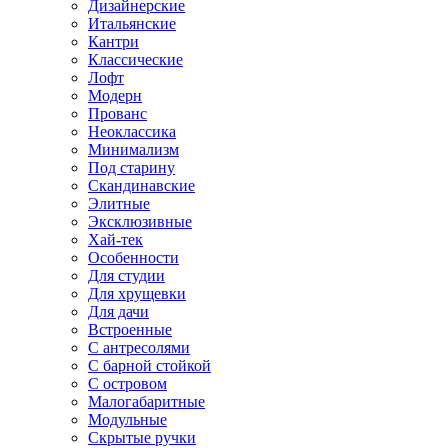
Дизайнерские
Итальянские
Кантри
Классические
Лофт
Модерн
Прованс
Неоклассика
Минимализм
Под старину
Скандинавские
Элитные
Эксклюзивные
Хай-тек
Особенности
Для студии
Для хрущевки
Для дачи
Встроенные
С антресолями
С барной стойкой
С островом
Малогабаритные
Модульные
Скрытые ручки