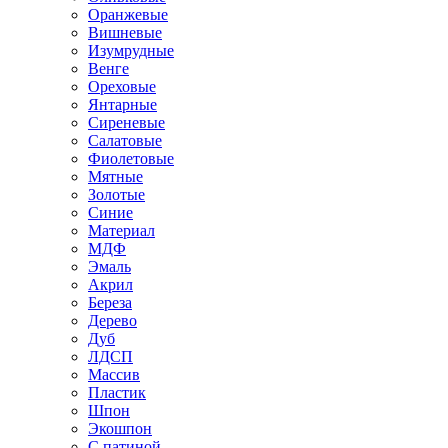
Оранжевые
Вишневые
Изумрудные
Венге
Ореховые
Янтарные
Сиреневые
Салатовые
Фиолетовые
Мятные
Золотые
Синие
Материал
МДФ
Эмаль
Акрил
Береза
Дерево
Дуб
ЛДСП
Массив
Пластик
Шпон
Экошпон
С патиной