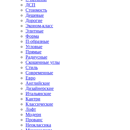
ДСП
Стоимость
Дешевые
Дорогие
Эконом-класс
Элитные
Форма
П-образные
Угловые
Прямые
Радиусные
Скошенные углы
Стиль
Современные
Евро
Английские
Дизайнерские
Итальянские
Кантри
Классические
Лофт
Модерн
Прованс
Неоклассика