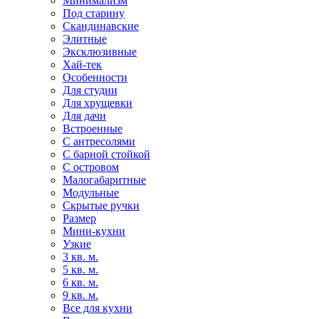
Минимализм
Под старину
Скандинавские
Элитные
Эксклюзивные
Хай-тек
Особенности
Для студии
Для хрущевки
Для дачи
Встроенные
С антресолями
С барной стойкой
С островом
Малогабаритные
Модульные
Скрытые ручки
Размер
Мини-кухни
Узкие
3 кв. м.
5 кв. м.
6 кв. м.
9 кв. м.
Все для кухни