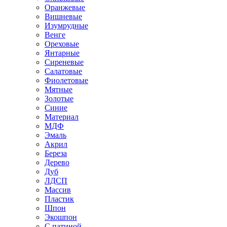
Оранжевые
Вишневые
Изумрудные
Венге
Ореховые
Янтарные
Сиреневые
Салатовые
Фиолетовые
Мятные
Золотые
Синие
Материал
МДФ
Эмаль
Акрил
Береза
Дерево
Дуб
ЛДСП
Массив
Пластик
Шпон
Экошпон
С патиной