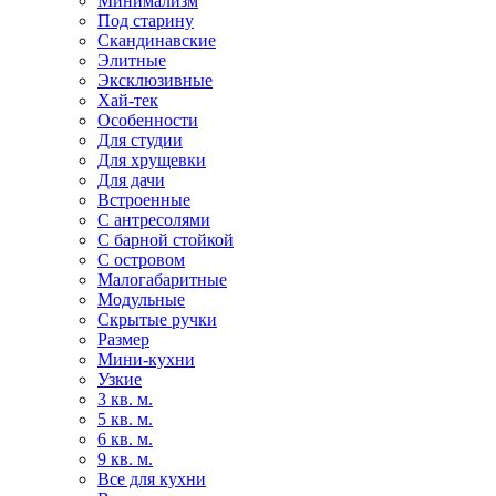
Минимализм
Под старину
Скандинавские
Элитные
Эксклюзивные
Хай-тек
Особенности
Для студии
Для хрущевки
Для дачи
Встроенные
С антресолями
С барной стойкой
С островом
Малогабаритные
Модульные
Скрытые ручки
Размер
Мини-кухни
Узкие
3 кв. м.
5 кв. м.
6 кв. м.
9 кв. м.
Все для кухни