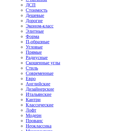
ДСП
Стоимость
Дешевые
Дорогие
Эконом-класс
Элитные
Форма
П-образные
Угловые
Прямые
Радиусные
Скошенные углы
Стиль
Современные
Евро
Английские
Дизайнерские
Итальянские
Кантри
Классические
Лофт
Модерн
Прованс
Неоклассика