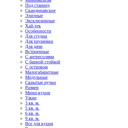
Минимализм
Под старину
Скандинавские
Элитные
Эксклюзивные
Хай-тек
Особенности
Для студии
Для хрущевки
Для дачи
Встроенные
С антресолями
С барной стойкой
С островом
Малогабаритные
Модульные
Скрытые ручки
Размер
Мини-кухни
Узкие
3 кв. м.
5 кв. м.
6 кв. м.
9 кв. м.
Все для кухни