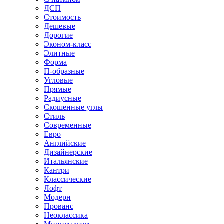
ДСП
Стоимость
Дешевые
Дорогие
Эконом-класс
Элитные
Форма
П-образные
Угловые
Прямые
Радиусные
Скошенные углы
Стиль
Современные
Евро
Английские
Дизайнерские
Итальянские
Кантри
Классические
Лофт
Модерн
Прованс
Неоклассика