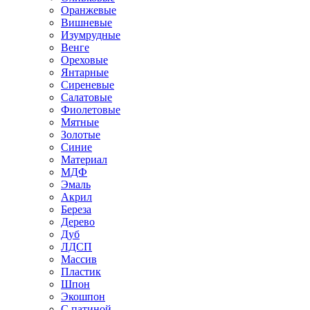
Оранжевые
Вишневые
Изумрудные
Венге
Ореховые
Янтарные
Сиреневые
Салатовые
Фиолетовые
Мятные
Золотые
Синие
Материал
МДФ
Эмаль
Акрил
Береза
Дерево
Дуб
ЛДСП
Массив
Пластик
Шпон
Экошпон
С патиной