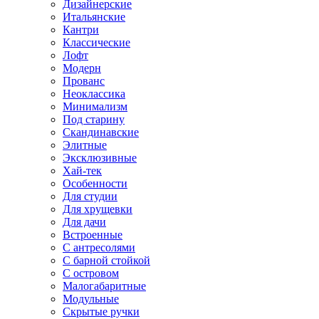
Дизайнерские
Итальянские
Кантри
Классические
Лофт
Модерн
Прованс
Неоклассика
Минимализм
Под старину
Скандинавские
Элитные
Эксклюзивные
Хай-тек
Особенности
Для студии
Для хрущевки
Для дачи
Встроенные
С антресолями
С барной стойкой
С островом
Малогабаритные
Модульные
Скрытые ручки