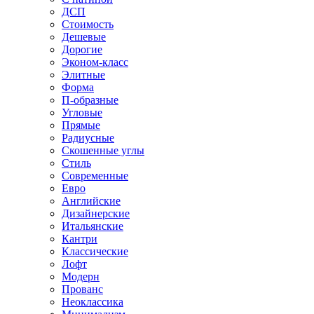
ДСП
Стоимость
Дешевые
Дорогие
Эконом-класс
Элитные
Форма
П-образные
Угловые
Прямые
Радиусные
Скошенные углы
Стиль
Современные
Евро
Английские
Дизайнерские
Итальянские
Кантри
Классические
Лофт
Модерн
Прованс
Неоклассика