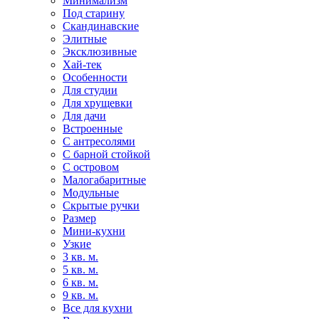
Минимализм
Под старину
Скандинавские
Элитные
Эксклюзивные
Хай-тек
Особенности
Для студии
Для хрущевки
Для дачи
Встроенные
С антресолями
С барной стойкой
С островом
Малогабаритные
Модульные
Скрытые ручки
Размер
Мини-кухни
Узкие
3 кв. м.
5 кв. м.
6 кв. м.
9 кв. м.
Все для кухни