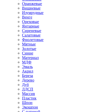
Оранжевые
Вишневые
Изумрудные
Венге
Ореховые
Янтарные
Сиреневые
Салатовые
Фиолетовые
Мятные
Золотые
Синие
Материал
МДФ
Эмаль
Акрил
Береза
Дерево
Дуб
ЛДСП
Массив
Пластик
Шпон
Экошпон
С патиной