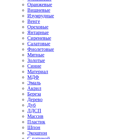
Оранжевые
Вишневые
Изумрудные
Венге
Ореховые
Янтарные
Сиреневые
Салатовые
Фиолетовые
Мятные
Золотые
Синие
Материал
МДФ
Эмаль
Акрил
Береза
Дерево
Дуб
ЛДСП
Массив
Пластик
Шпон
Экошпон
С патиной