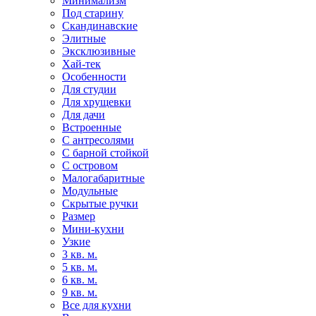
Минимализм
Под старину
Скандинавские
Элитные
Эксклюзивные
Хай-тек
Особенности
Для студии
Для хрущевки
Для дачи
Встроенные
С антресолями
С барной стойкой
С островом
Малогабаритные
Модульные
Скрытые ручки
Размер
Мини-кухни
Узкие
3 кв. м.
5 кв. м.
6 кв. м.
9 кв. м.
Все для кухни