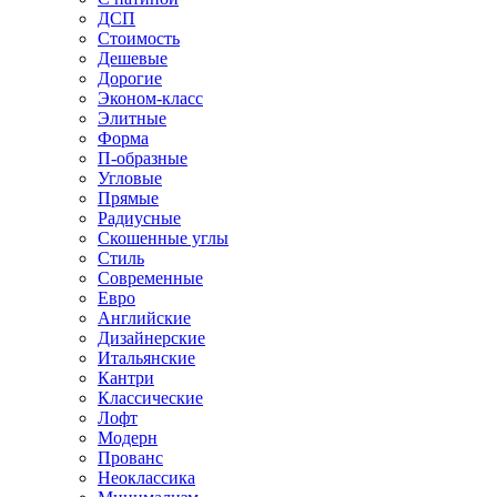
ДСП
Стоимость
Дешевые
Дорогие
Эконом-класс
Элитные
Форма
П-образные
Угловые
Прямые
Радиусные
Скошенные углы
Стиль
Современные
Евро
Английские
Дизайнерские
Итальянские
Кантри
Классические
Лофт
Модерн
Прованс
Неоклассика