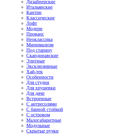
Дизайнерские
Итальянские
Кантри
Классические
Лофт
Модерн
Прованс
Неоклассика
Минимализм
Под старину
Скандинавские
Элитные
Эксклюзивные
Хай-тек
Особенности
Для студии
Для хрущевки
Для дачи
Встроенные
С антресолями
С барной стойкой
С островом
Малогабаритные
Модульные
Скрытые ручки