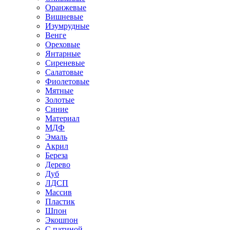
Оранжевые
Вишневые
Изумрудные
Венге
Ореховые
Янтарные
Сиреневые
Салатовые
Фиолетовые
Мятные
Золотые
Синие
Материал
МДФ
Эмаль
Акрил
Береза
Дерево
Дуб
ЛДСП
Массив
Пластик
Шпон
Экошпон
С патиной