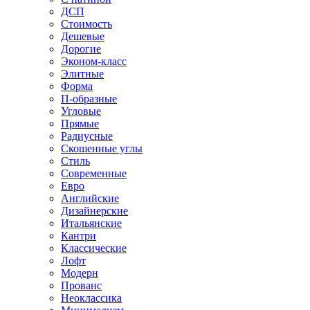
ДСП
Стоимость
Дешевые
Дорогие
Эконом-класс
Элитные
Форма
П-образные
Угловые
Прямые
Радиусные
Скошенные углы
Стиль
Современные
Евро
Английские
Дизайнерские
Итальянские
Кантри
Классические
Лофт
Модерн
Прованс
Неоклассика