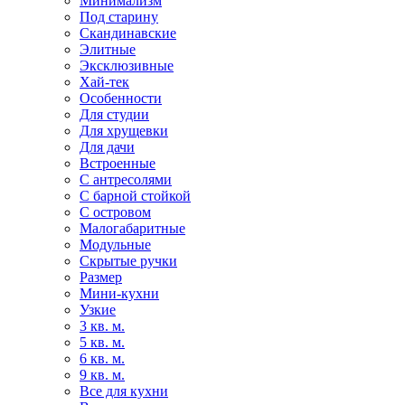
Минимализм
Под старину
Скандинавские
Элитные
Эксклюзивные
Хай-тек
Особенности
Для студии
Для хрущевки
Для дачи
Встроенные
С антресолями
С барной стойкой
С островом
Малогабаритные
Модульные
Скрытые ручки
Размер
Мини-кухни
Узкие
3 кв. м.
5 кв. м.
6 кв. м.
9 кв. м.
Все для кухни