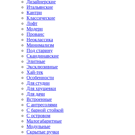
Дизайнерские
Итальянские
Кантри
Классические
Лофт
Модерн
Прованс
Неоклассика
Минимализм
Под старину
Скандинавские
Элитные
Эксклюзивные
Хай-тек
Особенности
Для студии
Для хрущевки
Для дачи
Встроенные
С антресолями
С барной стойкой
С островом
Малогабаритные
Модульные
Скрытые ручки