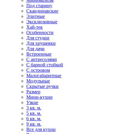
Минимализм
Под старину
Скандинавские
Элитные
Эксклюзивные
Хай-тек
Особенности
Для студии
Для хрущевки
Для дачи
Встроенные
С антресолями
С барной стойкой
С островом
Малогабаритные
Модульные
Скрытые ручки
Размер
Мини-кухни
Узкие
3 кв. м.
5 кв. м.
6 кв. м.
9 кв. м.
Все для кухни