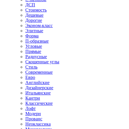
ДСП
Стоимость
Дешевые
Дорогие
Эконом-класс
Элитные
Форма
П-образные
Угловые
Прямые
Радиусные
Скошенные углы
Стиль
Современные
Евро
Английские
Дизайнерские
Итальянские
Кантри
Классические
Лофт
Модерн
Прованс
Неоклассика