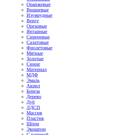
Оранжевые
Вишневые
Изумрудные
Венге
Ореховые
Янтарные
Сиреневые
Салатовые
Фиолетовые
Мятные
Золотые
Синие
Материал
МДФ
Эмаль
Акрил
Береза
Дерево
Дуб
ЛДСП
Массив
Пластик
Шпон
Экошпон
С патиной