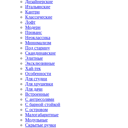
Дизайнерские
Итальянские
Кантри
Классические
Лофт
Модерн
Прованс
Неоклассика
Минимализм
Под старину
Скандинавские
Элитные
Эксклюзивные
Хай-тек
Особенности
Для студии
Для хрущевки
Для дачи
Встроенные
С антресолями
С барной стойкой
С островом
Малогабаритные
Модульные
Скрытые ручки