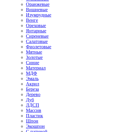
Оранжевые
Вишневые
Изумрудные
Венге
Ореховые
Янтарные
Сиреневые
Салатовые
Фиолетовые
Мятные
Золотые
Синие
Материал
МДФ
Эмаль
Акрил
Береза
Дерево
Дуб
ЛДСП
Массив
Пластик
Шпон
Экошпон
С патиной