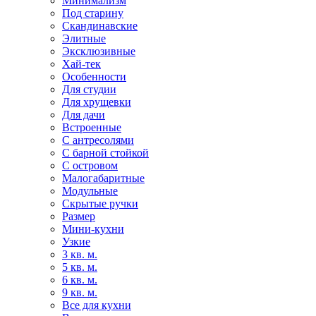
Минимализм
Под старину
Скандинавские
Элитные
Эксклюзивные
Хай-тек
Особенности
Для студии
Для хрущевки
Для дачи
Встроенные
С антресолями
С барной стойкой
С островом
Малогабаритные
Модульные
Скрытые ручки
Размер
Мини-кухни
Узкие
3 кв. м.
5 кв. м.
6 кв. м.
9 кв. м.
Все для кухни