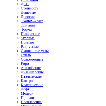
ДСП
Стоимость
Дешевые
Дорогие
Эконом-класс
Элитные
Форма
П-образные
Угловые
Прямые
Радиусные
Скошенные углы
Стиль
Современные
Евро
Английские
Дизайнерские
Итальянские
Кантри
Классические
Лофт
Модерн
Прованс
Неоклассика