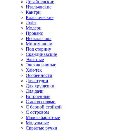
Дизайнерские
Итальянские
Кантри
Классические
Лофт
Модерн
Прованс
Неоклассика
Минимализм
Под старину
Скандинавские
Элитные
Эксклюзивные
Хай-тек
Особенности
Для студии
Для хрущевки
Для дачи
Встроенные
С антресолями
С барной стойкой
С островом
Малогабаритные
Модульные
Скрытые ручки