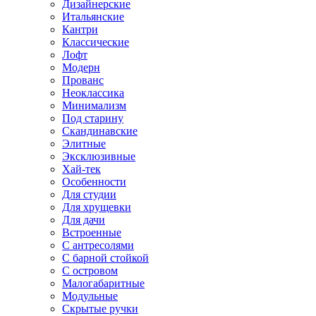
Дизайнерские
Итальянские
Кантри
Классические
Лофт
Модерн
Прованс
Неоклассика
Минимализм
Под старину
Скандинавские
Элитные
Эксклюзивные
Хай-тек
Особенности
Для студии
Для хрущевки
Для дачи
Встроенные
С антресолями
С барной стойкой
С островом
Малогабаритные
Модульные
Скрытые ручки