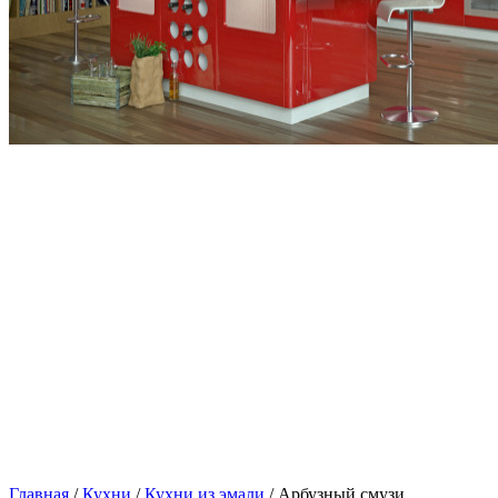
Главная
/
Кухни
/
Кухни из эмали
/ Арбузный смузи