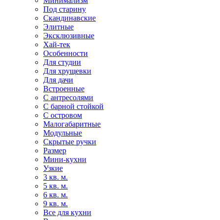
Минимализм
Под старину
Скандинавские
Элитные
Эксклюзивные
Хай-тек
Особенности
Для студии
Для хрущевки
Для дачи
Встроенные
С антресолями
С барной стойкой
С островом
Малогабаритные
Модульные
Скрытые ручки
Размер
Мини-кухни
Узкие
3 кв. м.
5 кв. м.
6 кв. м.
9 кв. м.
Все для кухни