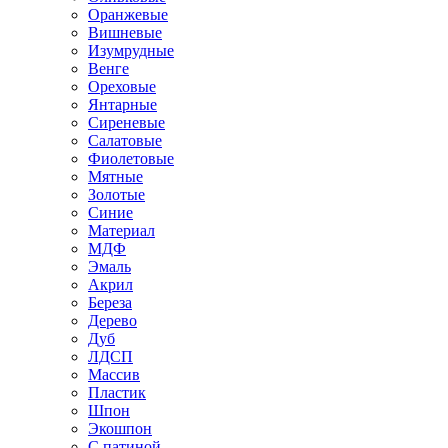
Оранжевые
Вишневые
Изумрудные
Венге
Ореховые
Янтарные
Сиреневые
Салатовые
Фиолетовые
Мятные
Золотые
Синие
Материал
МДФ
Эмаль
Акрил
Береза
Дерево
Дуб
ЛДСП
Массив
Пластик
Шпон
Экошпон
С патиной