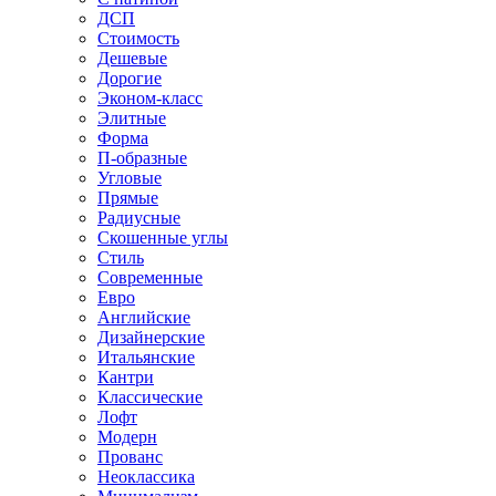
ДСП
Стоимость
Дешевые
Дорогие
Эконом-класс
Элитные
Форма
П-образные
Угловые
Прямые
Радиусные
Скошенные углы
Стиль
Современные
Евро
Английские
Дизайнерские
Итальянские
Кантри
Классические
Лофт
Модерн
Прованс
Неоклассика