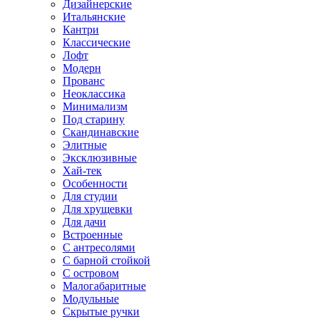
Дизайнерские
Итальянские
Кантри
Классические
Лофт
Модерн
Прованс
Неоклассика
Минимализм
Под старину
Скандинавские
Элитные
Эксклюзивные
Хай-тек
Особенности
Для студии
Для хрущевки
Для дачи
Встроенные
С антресолями
С барной стойкой
С островом
Малогабаритные
Модульные
Скрытые ручки