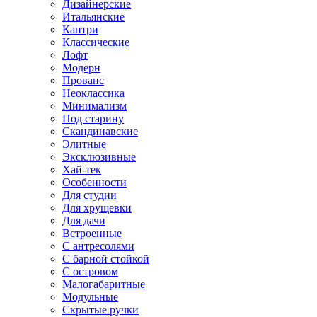
Дизайнерские
Итальянские
Кантри
Классические
Лофт
Модерн
Прованс
Неоклассика
Минимализм
Под старину
Скандинавские
Элитные
Эксклюзивные
Хай-тек
Особенности
Для студии
Для хрущевки
Для дачи
Встроенные
С антресолями
С барной стойкой
С островом
Малогабаритные
Модульные
Скрытые ручки