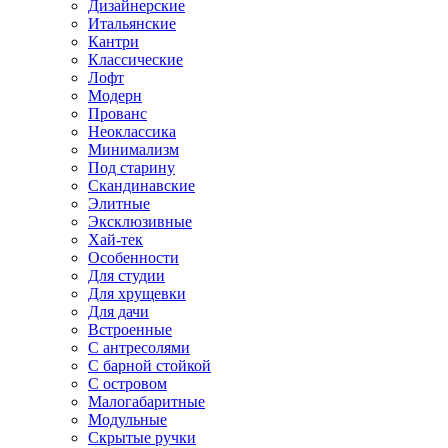
Дизайнерские
Итальянские
Кантри
Классические
Лофт
Модерн
Прованс
Неоклассика
Минимализм
Под старину
Скандинавские
Элитные
Эксклюзивные
Хай-тек
Особенности
Для студии
Для хрущевки
Для дачи
Встроенные
С антресолями
С барной стойкой
С островом
Малогабаритные
Модульные
Скрытые ручки