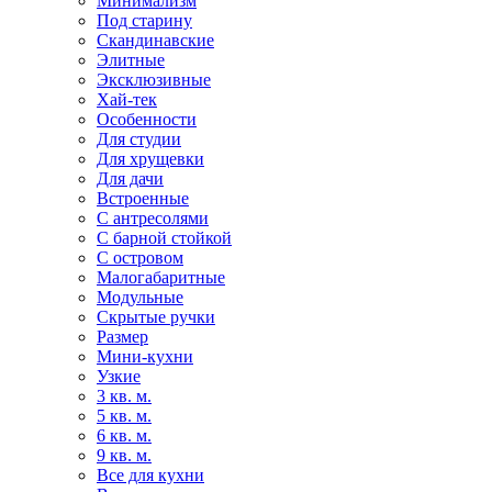
Минимализм
Под старину
Скандинавские
Элитные
Эксклюзивные
Хай-тек
Особенности
Для студии
Для хрущевки
Для дачи
Встроенные
С антресолями
С барной стойкой
С островом
Малогабаритные
Модульные
Скрытые ручки
Размер
Мини-кухни
Узкие
3 кв. м.
5 кв. м.
6 кв. м.
9 кв. м.
Все для кухни