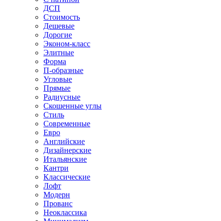
ДСП
Стоимость
Дешевые
Дорогие
Эконом-класс
Элитные
Форма
П-образные
Угловые
Прямые
Радиусные
Скошенные углы
Стиль
Современные
Евро
Английские
Дизайнерские
Итальянские
Кантри
Классические
Лофт
Модерн
Прованс
Неоклассика