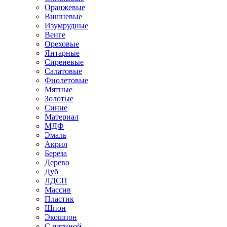
Оранжевые
Вишневые
Изумрудные
Венге
Ореховые
Янтарные
Сиреневые
Салатовые
Фиолетовые
Мятные
Золотые
Синие
Материал
МДФ
Эмаль
Акрил
Береза
Дерево
Дуб
ЛДСП
Массив
Пластик
Шпон
Экошпон
С патиной