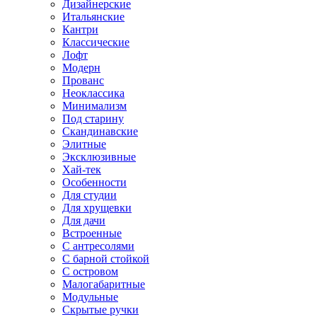
Дизайнерские
Итальянские
Кантри
Классические
Лофт
Модерн
Прованс
Неоклассика
Минимализм
Под старину
Скандинавские
Элитные
Эксклюзивные
Хай-тек
Особенности
Для студии
Для хрущевки
Для дачи
Встроенные
С антресолями
С барной стойкой
С островом
Малогабаритные
Модульные
Скрытые ручки