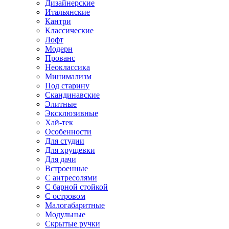
Дизайнерские
Итальянские
Кантри
Классические
Лофт
Модерн
Прованс
Неоклассика
Минимализм
Под старину
Скандинавские
Элитные
Эксклюзивные
Хай-тек
Особенности
Для студии
Для хрущевки
Для дачи
Встроенные
С антресолями
С барной стойкой
С островом
Малогабаритные
Модульные
Скрытые ручки