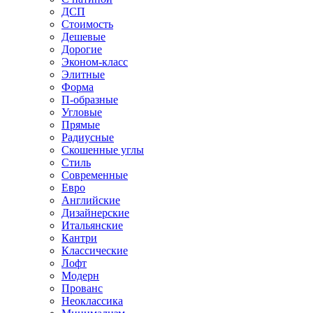
ДСП
Стоимость
Дешевые
Дорогие
Эконом-класс
Элитные
Форма
П-образные
Угловые
Прямые
Радиусные
Скошенные углы
Стиль
Современные
Евро
Английские
Дизайнерские
Итальянские
Кантри
Классические
Лофт
Модерн
Прованс
Неоклассика