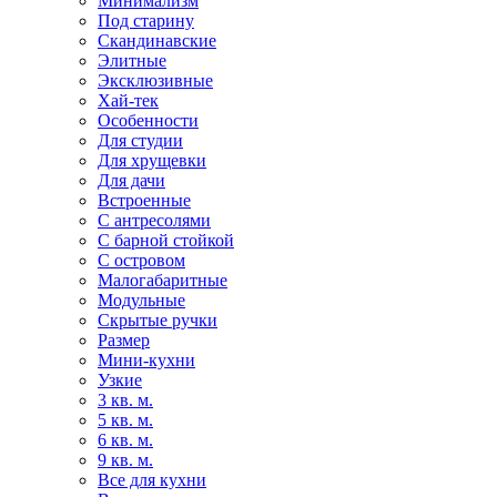
Минимализм
Под старину
Скандинавские
Элитные
Эксклюзивные
Хай-тек
Особенности
Для студии
Для хрущевки
Для дачи
Встроенные
С антресолями
С барной стойкой
С островом
Малогабаритные
Модульные
Скрытые ручки
Размер
Мини-кухни
Узкие
3 кв. м.
5 кв. м.
6 кв. м.
9 кв. м.
Все для кухни