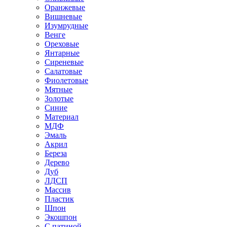
Оранжевые
Вишневые
Изумрудные
Венге
Ореховые
Янтарные
Сиреневые
Салатовые
Фиолетовые
Мятные
Золотые
Синие
Материал
МДФ
Эмаль
Акрил
Береза
Дерево
Дуб
ЛДСП
Массив
Пластик
Шпон
Экошпон
С патиной