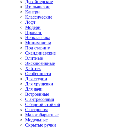
Дизайнерские
Итальянские
Кантри
Классические
Лофт
Модерн
Прованс
Неоклассика
Минимализм
Под старину
Скандинавские
Элитные
Эксклюзивные
Хай-тек
Особенности
Для студии
Для хрущевки
Для дачи
Встроенные
С антресолями
С барной стойкой
С островом
Малогабаритные
Модульные
Скрытые ручки