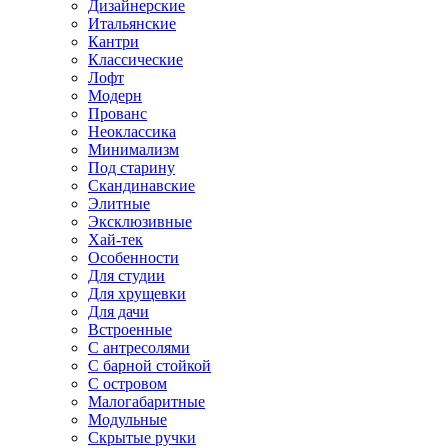
Дизайнерские
Итальянские
Кантри
Классические
Лофт
Модерн
Прованс
Неоклассика
Минимализм
Под старину
Скандинавские
Элитные
Эксклюзивные
Хай-тек
Особенности
Для студии
Для хрущевки
Для дачи
Встроенные
С антресолями
С барной стойкой
С островом
Малогабаритные
Модульные
Скрытые ручки