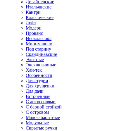
Дизайнерские
Итальянские
Кантри
Классические
Лофт
Модерн
Прованс
Неоклассика
Минимализм
Под старину
Скандинавские
Элитные
Эксклюзивные
Хай-тек
Особенности
Для студии
Для хрущевки
Для дачи
Встроенные
С антресолями
С барной стойкой
С островом
Малогабаритные
Модульные
Скрытые ручки