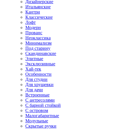
Дизайнерские
Итальянские
Кантри
Классические
Лофт
Модерн
Прованс
Неоклассика
Минимализм
Под старину
Скандинавские
Элитные
Эксклюзивные
Хай-тек
Особенности
Для студии
Для хрущевки
Для дачи
Встроенные
С антресолями
С барной стойкой
С островом
Малогабаритные
Модульные
Скрытые ручки