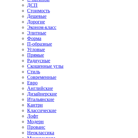
ДСП
Стоимость
Дешевые
Дорогие
Эконом-класс
Элитные
Форма
П-образные
Угловые
Прямые
Радиусные
Скошенные углы
Стиль
Современные
Евро
Английские
Дизайнерские
Итальянские
Кантри
Классические
Лофт
Модерн
Прованс
Неоклассика