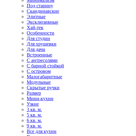
Минимализм
Под старину
Скандинавские
Элитные
Эксклюзивные
Хай-тек
Особенности
Для студии
Для хрущевки
Для дачи
Встроенные
С антресолями
С барной стойкой
С островом
Малогабаритные
Модульные
Скрытые ручки
Размер
Мини-кухни
Узкие
3 кв. м.
5 кв. м.
6 кв. м.
9 кв. м.
Все для кухни