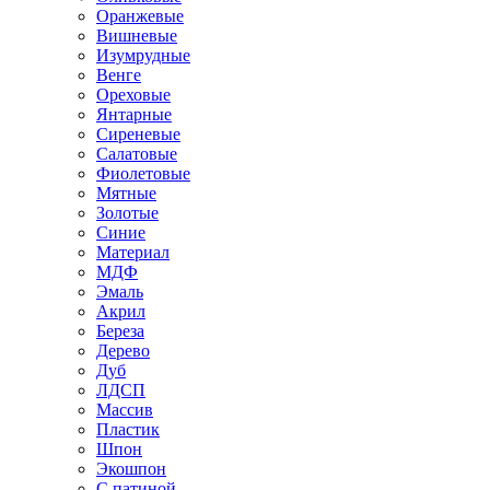
Оранжевые
Вишневые
Изумрудные
Венге
Ореховые
Янтарные
Сиреневые
Салатовые
Фиолетовые
Мятные
Золотые
Синие
Материал
МДФ
Эмаль
Акрил
Береза
Дерево
Дуб
ЛДСП
Массив
Пластик
Шпон
Экошпон
С патиной