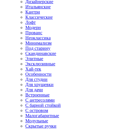
Дизайнерские
Итальянские
Кантри
Классические
Лофт
Модерн
Прованс
Неоклассика
Минимализм
Под старину
Скандинавские
Элитные
Эксклюзивные
Хай-тек
Особенности
Для студии
Для хрущевки
Для дачи
Встроенные
С антресолями
С барной стойкой
С островом
Малогабаритные
Модульные
Скрытые ручки