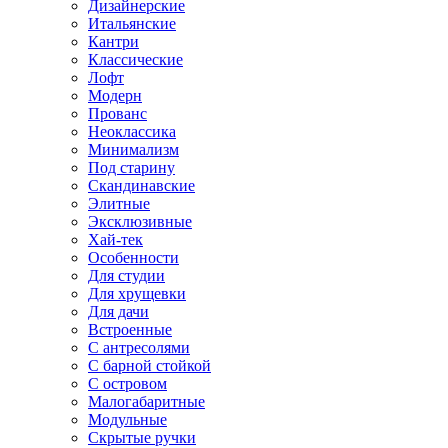
Дизайнерские
Итальянские
Кантри
Классические
Лофт
Модерн
Прованс
Неоклассика
Минимализм
Под старину
Скандинавские
Элитные
Эксклюзивные
Хай-тек
Особенности
Для студии
Для хрущевки
Для дачи
Встроенные
С антресолями
С барной стойкой
С островом
Малогабаритные
Модульные
Скрытые ручки