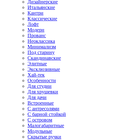
Дизайнерские
Итальянские
Кантри
Классические
Лофт
Модерн
Прованс
Неоклассика
Минимализм
Под старину
Скандинавские
Элитные
Эксклюзивные
Хай-тек
Особенности
Для студии
Для хрущевки
Для дачи
Встроенные
С антресолями
С барной стойкой
С островом
Малогабаритные
Модульные
Скрытые ручки