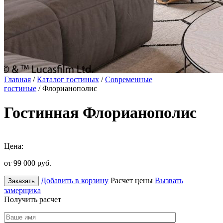
Главная
/
Каталог гостиных
/
Современные
гостиные
/ Флорианополис
Гостинная Флорианополис
Цена:
от 99 000
руб.
Добавить в корзину
Расчет цены
Вызвать
Заказать
замерщика
Получить расчет