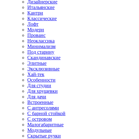
Дизайнерские
Итальянские
Кантри
Классические
Лофт
Модерн
Прованс
Неоклассика
Минимализм
Под старину
Скандинавские
Элитные
Эксклюзивные
Хай-тек
Особенности
Для студии
Для хрущевки
Для дачи
Встроенные
С антресолями
С барной стойкой
С островом
Малогабаритные
Модульные
Скрытые ручки