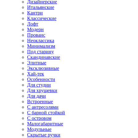
Дизайнерские
Итальянские
Кантри
Классические
Лофт
Модерн
Прованс
Неоклассика
Минимализм
Под старину
Скандинавские
Элитные
Эксклюзивные
Хай-тек
Особенности
Для студии
Для хрущевки
Для дачи
Встроенные
С антресолями
С барной стойкой
С островом
Малогабаритные
Модульные
Скрытые ручки